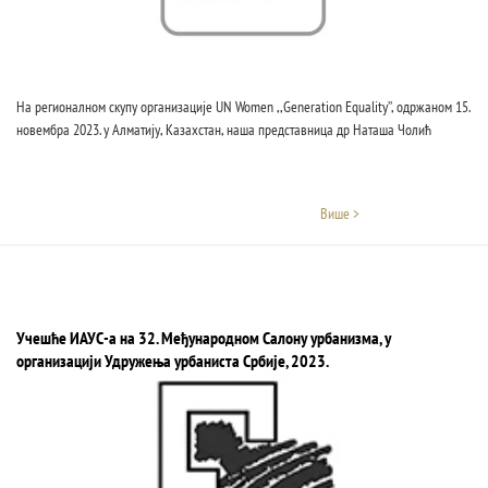
На регионалном скупу организације UN Women ,,Generation Equality’’, одржаном 15.
новембра 2023. у Алматију, Казахстан, наша представница др Наташа Чолић
Више >
Учешће ИАУС-а на 32. Mеђународном Салону урбанизма, у
организацији Удружења урбаниста Србије, 2023.