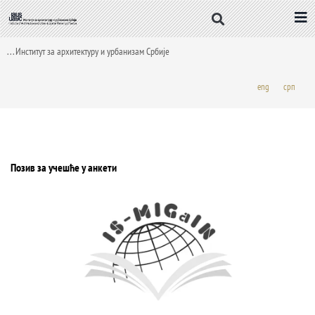
Пређи
на
садржај
. . . Институт за архитектуру и урбанизам Србије
eng
срп
Позив за учешће у анкети