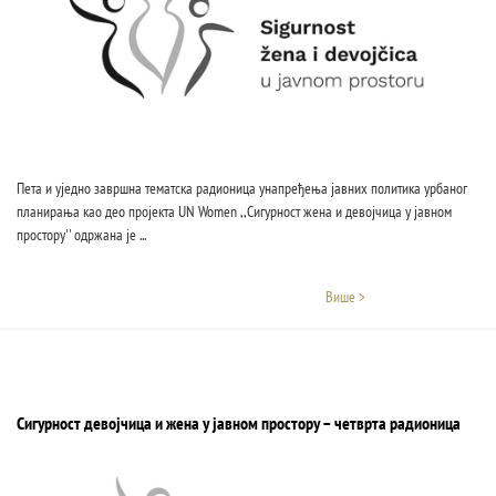
Пета и уједно завршна тематска радионица унапређења јавних политика урбаног
планирања као део пројекта UN Women ,,Сигурност жена и девојчица у јавном
простору'' одржана је ...
Више >
Сигурност девојчица и жена у јавном простору – четврта радионица