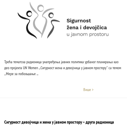
Трећа тематска радионица унапређења јавних политика урбаног планирања као
део пројекта UN Women ,,Сигурност жена и девојчица у јавном простору'' са темом
,,Мере за побољшање ...
Више >
Сигурност девојчица и жена у јавном простору – друга радионица