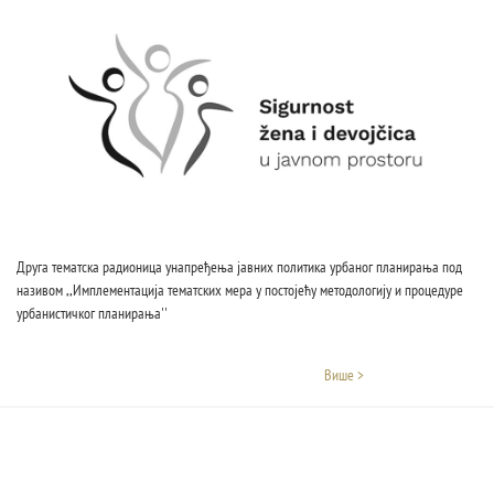
Друга тематска радионица унапређења јавних политика урбаног планирања под
називом ,,Имплементација тематских мера у постојећу методологију и процедуре
урбанистичког планирања''
Више >