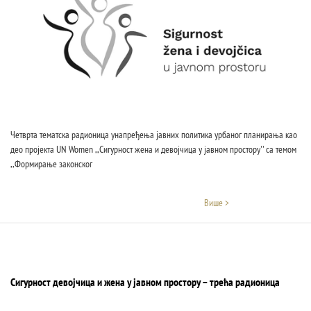
Четврта тематска радионица унапређења јавних политика урбаног планирања као
део пројекта UN Women ,,Сигурност жена и девојчица у јавном простору'' са темом
,,Формирање законског
Више >
Сигурност девојчица и жена у јавном простору – трећа радионица