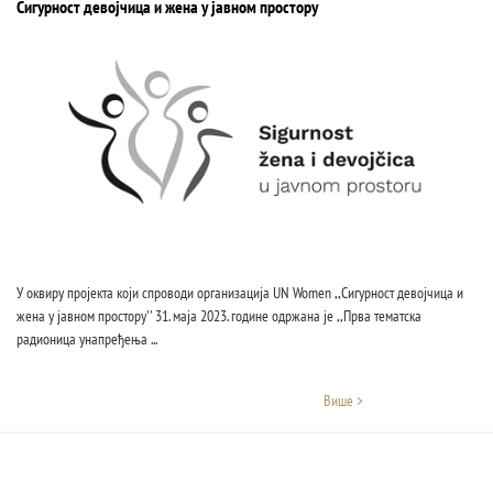
Сигурност девојчица и жена у јавном простору
У оквиру пројекта који спроводи организација UN Women ,,Сигурност девојчица и
жена у јавном простору'' 31. маја 2023. године одржана је ,,Прва тематска
радионица унапређења ...
Више >