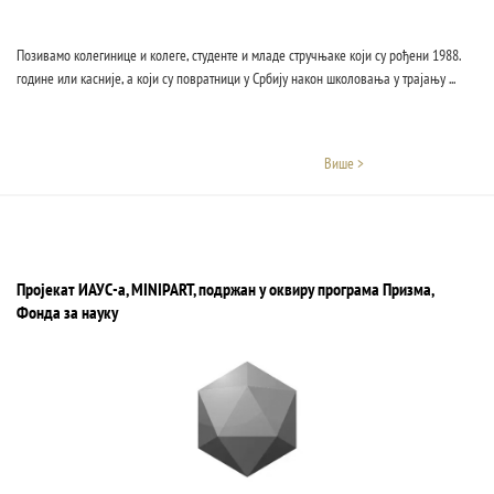
Позивамо колегинице и колеге, студенте и младе стручњаке који су рођени 1988.
године или касније, а који су повратници у Србију након школовања у трајању ...
Више >
Пројекат ИАУС-а, MINIPART, подржан у оквиру програма Призма,
Фонда за науку