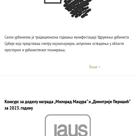
Салон урбанизма је традиционална годишња манифестација Удружења урбаниста
Србије која представља смотру најзначајнијих, актуелних остварења у области
просторног и урбанистичког планирања,
Више >
Конкурс за доделу награда „Милорад Мацура“ и „Димитрије Перишић“
за 2023. годину