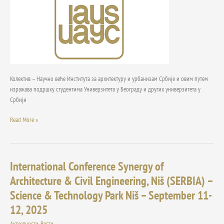
Колектив – Научно веће Института за архитектуру и урбанизам Србије и овим путем
изражава подршку студентима Универзитета у Београду и других универзитета у
Србији
Read More »
International Conference Synergy of
International
Conference
Architecture & Civil Engineering, Niš (SERBIA) –
Synergy
Science & Technology Park Niš – September 11-
of
Architecture
12, 2025
&
Актуелности
,
Вести