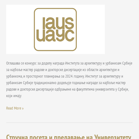
Мацура“
и
„Димитрије
Перишић“
за
2024.
годину
Oглашава се конкурс за доделу награда Института за архитектуру и урбанизам Србије
за најбоље мастер радове и докторске дисертације из области архитектуре и
урбанизма, и просторног планирања за 2024. годину. Институт за архитектуру и
урбанизам Србије традиционално додељује годишње награде за најбоље мастер
радове и докторске дисертације одбрањене на факултетима универзитета у Србији,
који имају
Read More »
Стручна посета и предавање на Универзитету
Стручна