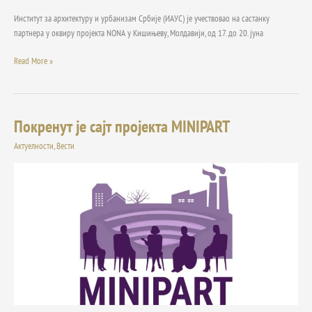
Институт за архитектуру и урбанизам Србије (ИАУС) је учествовао на састанку
партнера у оквиру пројекта NONA у Кишињеву, Молдавији, од 17. до 20. јуна
Read More »
Покренут је сајт пројекта MINIPART
Покренут
је
Актуелности
,
Вести
сајт
пројекта
MINIPART