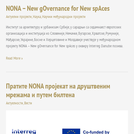
NONA – New gOvernance for New spAces
NONA
–
Актуелни пројекти
,
Наука
,
Научни међународни пројекти
New
gOvernance
Институт за архитектуру и урбанизам Србије, у сарадњи са седамнаест европских
for
организација и институција из Словеније, Немачке, Бугарске, Хрватске, Румуније,
New
Мађарске, Украјине, Босне и Херцеговине и Молдавије учествује у међународном
spAces
пројекту NONA – New gOvernance for New spAces у оквиру Interreg Danube позива.
Read More »
Пратите NONA пројекат на друштвеним
Пратите
NONA
мрежама и путем билтена
пројекат
Актуелности
,
Вести
на
друштвеним
мрежама
и
путем