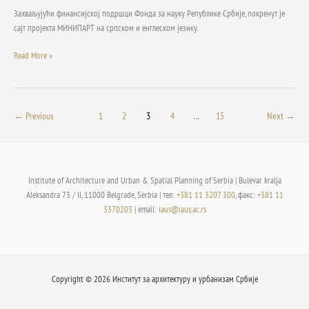
Захваљујући финансијској подршци Фонда за науку Републике Србије, покренут је
сајт пројекта МИНИПАРТ на српском и енглеском језику.
Read More »
←
Previous
1
2
3
4
…
15
Next
→
Institute of Architecture and Urban & Spatial Planning of Serbia | Bulevar kralja
Aleksandra 73 / II, 11000 Belgrade, Serbia | тел:
+381 11 3207 300
, факс:
+381 11
3370203
| email:
iaus@iaus.ac.rs
Copyright © 2026 Институт за архитектуру и урбанизам Србије