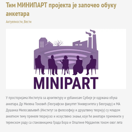
Тим МИНИПАРТ пројекта је започео обуку
Тим
МИНИПАРТ
анкетара
пројекта
Актуелности
,
Вести
је
започео
обуку
анкетара
У просторијама Института за архитектуру и урбанизам Србије је одржана обука
анкетара. Др Милена Токовић (Географски факултет Универзитета у Београду) и МА
Душанка Милосављевић (Институт за филозофију и друштвену теорију) су младом
анкетном тиму пренеле теоријско и искуствено знање, које ће анкетари применити у
теренском раду са становницима Града Бора и Општине Мајданпек током овог лета