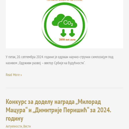
Србије
ка
будућности“
У петак, 20. септембра 2024. године је одржан научно-стручни симпозијум под
називом „Одрживи развој – вектор Србије ка будућности“.
Read More »
Конкурс за доделу награда „Милорад
Конкурс
за
Мацура“ и „Димитрије Перишић“ за 2024.
доделу
годину
награда
„Милорад
Актуелности
,
Вести