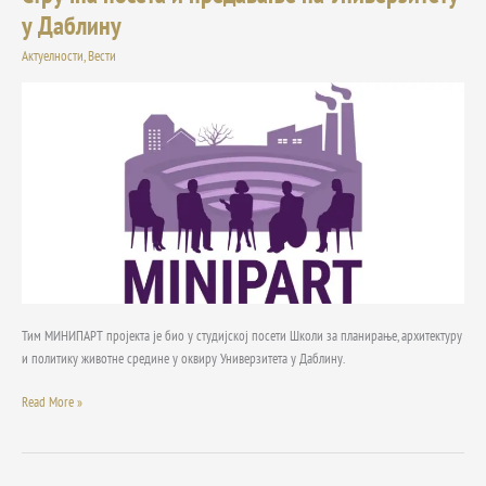
посета
у Даблину
и
Актуелности
,
Вести
предавање
на
Универзитету
у
Даблину
Тим МИНИПАРТ пројекта је био у студијској посети Школи за планирање, архитектуру
и политику животне средине у оквиру Универзитета у Даблину.
Read More »