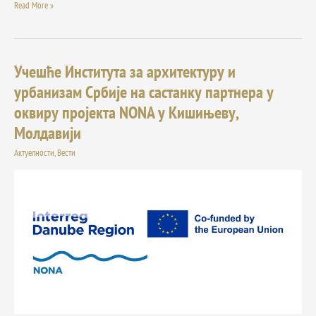
Read More »
Учешће Института за архитектуру и
Учешће
Института
урбанизам Србије на састанку партнера у
за
оквиру пројекта NONA у Кишињеву,
архитектуру
и
Молдавији
урбанизам
Актуелности
,
Вести
Србије
на
састанку
партнера
у
оквиру
пројекта
NONA
у
Кишињеву,
Молдавији