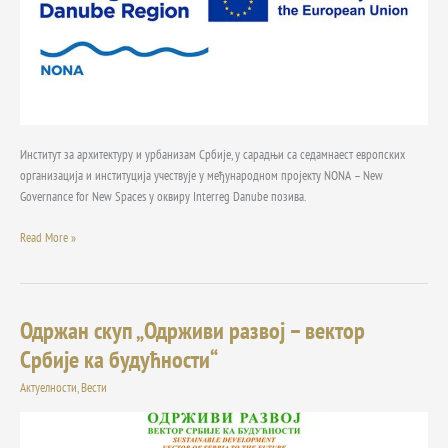
билтена
Институт за архитектуру и урбанизам Србије, у сарадњи са седамнаест европских
организација и институција учествује у међународном пројекту NONA – New
Governance for New Spaces у оквиру Interreg Danube позива.
Read More »
Одржан скуп „Одрживи развој – вектор
Одржан
скуп
Србије ка будућности“
„Одрживи
Актуелности
,
Вести
развој
–
вектор