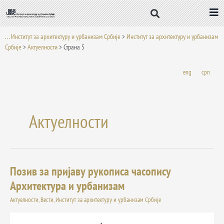
Пређи
на
садржај
. . . Институт за архитектуру и урбанизам Србије
>
Институт за архитектуру и урбанизам
Србије
>
Актуелности
>
Страна 5
eng
срп
Актуелности
Позив за пријаву рукописа часопису
Позив
за
Архитектура и урбанизам
пријаву
Актуелности
,
Вести
,
Институт за архитектуру и урбанизам Србије
рукописа
часопису
Архитектура