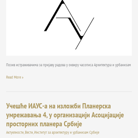
и
урбанизам
Позив истраживачима за пријаву радова у оквиру часописа Архитектура и урбанизам
Read More »
Учешће ИАУС-а на изложби Планерска
Учешће
ИАУС-
умрежавања 4, у организацији Асоцијације
а
просторних планeра Србије
на
изложби
Актуелности
,
Вести
,
Институт за архитектуру и урбанизам Србије
Планерска