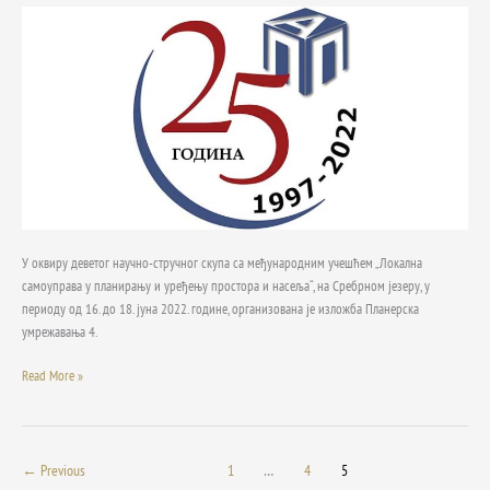
умрежавања
4,
у
организацији
Асоцијације
просторних
планeра
Србије
У оквиру деветог научно-стручног скупа са међународним учешћем „Локална
самоуправа у планирању и уређењу простора и насеља“, на Сребрном језеру, у
периоду од 16. до 18. јуна 2022. године, организована је изложба Планерска
умрежавања 4.
Read More »
←
Previous
1
…
4
5