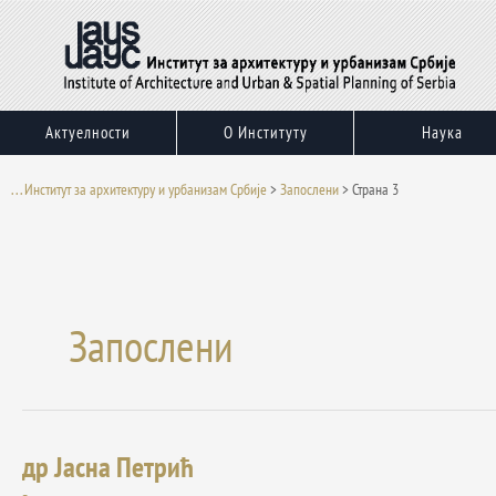
Пређи
на
садржај
Актуелности
О Институту
Наука
. . . Институт за архитектуру и урбанизам Србије
>
Запослени
>
Страна 3
Запослени
др Јасна Петрић
др
Јасна