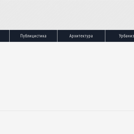
Публицистика
Архитектура
Урбани