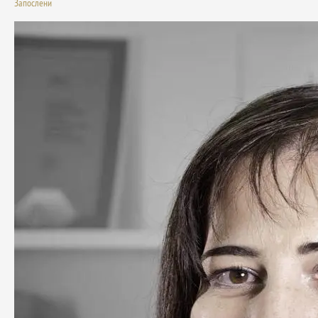
Запослени
Петрић