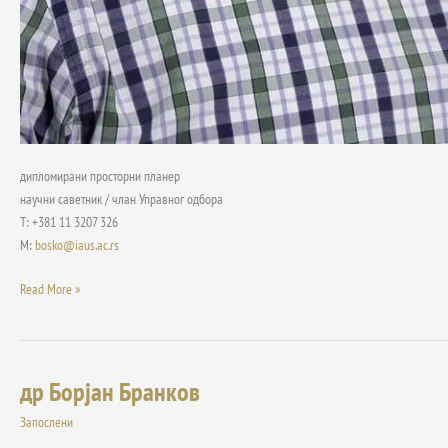
дипломирани просторни планер
научни саветник / члан Управног одбора
Т: +381 11 3207 326
М:
bosko@iaus.ac.rs
Read More »
др Борјан Бранков
др
Борјан
Запослени
Бранков