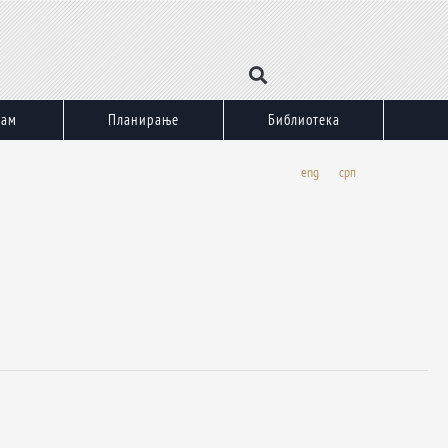
зам
Планирање
Библиотека
eng
срп