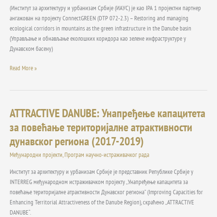
corridors
(Институт за архитектуру и урбанизам Србије (ИАУС) је као IPA 1 пројектни партнер
in
ангажован на пројекту ConnectGREEN (DTP 072-2.3) – Restoring and managing
the
ecological corridors in mountains as the green infrastructure in the Danube basin
mountains
(Управљање и обнављање еколошких коридора као зелене инфраструктуре у
as
Дунавском басену)
a
Read More »
green
infrastructure
in
the
Danube
ATTRACTIVE DANUBE: Унапређење капацитета
ATTRACTIVE
basin
DANUBE:
за повећање територијалне атрактивности
DTP
Унапређење
дунавског региона (2017-2019)
072-
капацитета
2.3
за
Међународни пројекти
,
Програм научно-истраживачког рада
повећање
територијалне
Институт за архитектуру и урбанизам Србије је представник Републике Србије у
атрактивности
INTERREG међународном истраживачком пројекту „Унапређење капацитета за
дунавског
повећање територијалне атрактивности Дунавског региона” (Improving Capacities for
региона
Enhancing Territorial Attractiveness of the Danube Region), скраћено „ATTRACTIVE
(2017-
DANUBE“.