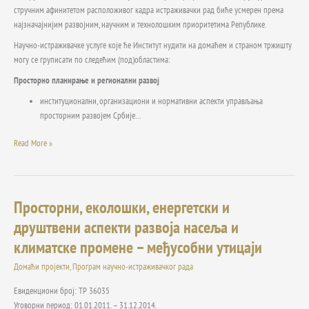
стручним афинитетом расположивог кадра истраживачки рад биће усмерен према
најзначајнијим развојним, научним и технолошким приоритетима Републике.
Научно-истраживачке услуге које ће Институт нудити на домаћем и страном тржишту
могу се груписати по следећим (под)областима:
Просторно планирање и регионални развој
институционални, организациони и нормативни аспекти управљања
просторним развојем Србије…
Read More »
Просторни, еколошки, енергетски и
Просторни,
еколошки,
друштвени аспекти развоја насеља и
енергетски
климатске промене – међусобни утицаји
и
друштвени
Домаћи пројекти
,
Програм научно-истраживачког рада
аспекти
развоја
Евиденциони број: TP 36035
насеља
Уговорни период: 01.01.2011. – 31.12.2014.