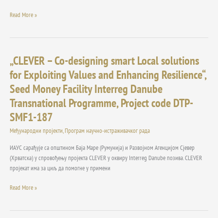
2019)
Read More »
„CLEVER – Co-designing smart Local solutions
„CLEVER
–
for Exploiting Values and Enhancing Resilience“,
Co-
Seed Money Facility Interreg Danube
designing
smart
Transnational Programme, Project code DTP-
Local
SMF1-187
solutions
for
Међународни пројекти
,
Програм научно-истраживачког рада
Exploiting
ИАУС сарађује са општином Баја Маре (Румунија) и Развојном Агенцијом Сјевер
Values
(Хрватска) у спровођењу пројекта CLEVER у оквиру Interreg Danube позива. CLEVER
and
пројекат има за циљ да помогне у примени
Enhancing
Resilience“,
Read More »
Seed
Money
Facility