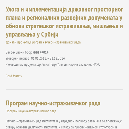
Interreg
Улога и имплементација државног просторног
Улога
Danube
и
Transnational
плана и регионалних развојних докумената у
имплементација
Programme,
обнови стратешког истраживања, мишљења и
државног
Project
просторног
управљања у Србији
code
плана
DTP-
Домаћи пројекти
,
Програм научно-истраживачког рада
и
SMF1-
регионалних
187
Евиденциони број:
ИИИ 47014
развојних
Уговорни период: 01.01.2011. – 31.12.2014.
докумената
Руководилац пројекта: др Јасна Петрић, виши научни сарадник, ИАУС
у
обнови
Read More »
стратешког
истраживања,
мишљења
и
Програм научно-истраживачког рада
Програм
управљања
научно-
у
Програм научно-истраживачког рада
истраживачког
Србији
рада
Научно-истраживачки рад Института и у наредном периоду развијаће се, претежно, у
оквиру основне делатности Института. У складу са професионалном структуром и