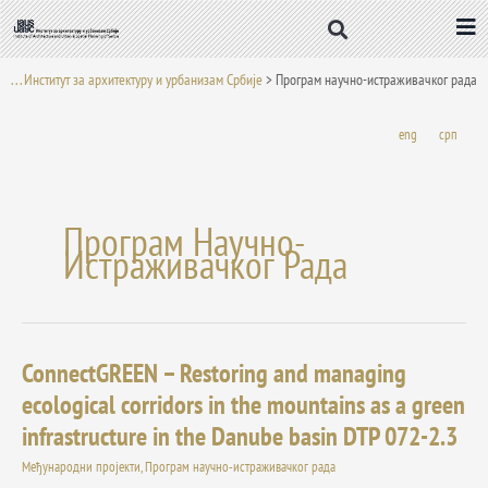
Пређи
на
садржај
. . . Институт за архитектуру и урбанизам Србије
>
Програм научно-истраживачког рада
eng
срп
Програм Научно-
Истраживачког Рада
ConnectGREEN – Restoring and managing
ConnectGREEN
–
ecological corridors in the mountains as a green
Restoring
infrastructure in the Danube basin DTP 072-2.3
and
managing
Међународни пројекти
,
Програм научно-истраживачког рада
ecological