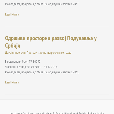
и
Руководилац пројекта: др Мила Пуцар, научни саветник, ИАУС
климатске
Read More »
промене
–
међусобни
утицаји
Одрживи просторни развој Подунавља у
Одрживи
просторни
Србији
развој
Домаћи пројекти
,
Програм научно-истраживачког рада
Подунавља
у
Евиденциони број: TP 36035
Србији
Уговорни период: 01.01.2011. – 31.12.2014.
Руководилац пројекта: др Мила Пуцар, научни саветник, ИАУС
Read More »
Institute of Architecture and Urban & Spatial Planning of Serbia | Bulevar kralja