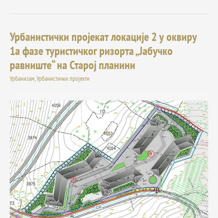
Урбанистички пројекат локације 2 у оквиру
Урбанистички
пројекат
1а фазе туристичког ризорта „Јабучко
локације
равниште“ на Старој планини
2
у
Урбанизам
,
Урбанистички пројекти
оквиру
1а
фазе
туристичког
ризорта
„Јабучко
равниште“
на
Старој
планини