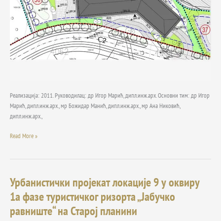
на
Старој
планини
Реализација: 2011. Руководилац: др Игор Марић, дипл.инж.арх. Основни тим: др Игор
Марић, дипл.инж.арх., мр Божидар Манић, дипл.инж.арх., мр Ана Никовић,
дипл.инж.арх.,
Read More »
Урбанистички пројекат локације 9 у оквиру
Урбанистички
пројекат
1а фазе туристичког ризорта „Јабучко
локације
равниште“ на Старој планини
9