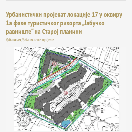
Урбанистички пројекат локације 17 у оквиру
Урбанистички
пројекат
1а фазе туристичког ризорта „Јабучко
локације
равниште“ на Старој планини
17
у
Урбанизам
,
Урбанистички пројекти
оквиру
1а
фазе
туристичког
ризорта
„Јабучко
равниште“
на
Старој
планини