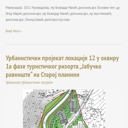
Реализација: 2011. Руководилац: мр Божидар Манић, дипл.инж.арх. Основни тим: др
Игор Марић, дипл.инж.арх., мр Божидар Манић, дипл.инж.арх., мр Ана Никовић,
дипл.инж.арх., Олгица Бакић, дипл.простор.план.
Read More »
Урбанистички пројекат локације 12 у оквиру
Урбанистички
пројекат
1а фазе туристичког ризорта „Јабучко
локације
равниште“ на Старој планини
12
у
Урбанизам
,
Урбанистички пројекти
оквиру
1а
фазе
туристичког
ризорта
„Јабучко
равниште“