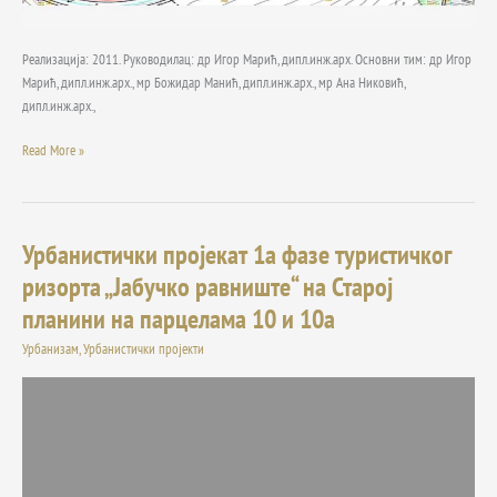
Реализација: 2011. Руководилац: др Игор Марић, дипл.инж.арх. Основни тим: др Игор
Марић, дипл.инж.арх., мр Божидар Манић, дипл.инж.арх., мр Ана Никовић,
дипл.инж.арх.,
Read More »
Урбанистички пројекат 1а фазе туристичког
Урбанистички
пројекат
ризорта „Јабучко равниште“ на Старој
1а
планини на парцелама 10 и 10а
фазе
туристичког
Урбанизам
,
Урбанистички пројекти
ризорта
„Јабучко
равниште“
на
Старој
планини