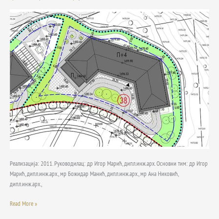
оквиру
1а
фазе
туристичког
ризорта
„Јабучко
равниште“
на
Старој
планини
Реализација: 2011. Руководилац: др Игор Марић, дипл.инж.арх. Основни тим: др Игор
Марић, дипл.инж.арх., мр Божидар Манић, дипл.инж.арх., мр Ана Никовић,
дипл.инж.арх.,
Read More »