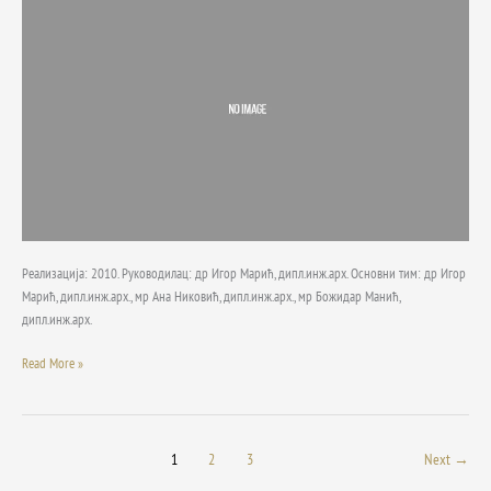
КО
Црни
Врх
Реализација: 2010. Руководилац: др Игор Марић, дипл.инж.арх. Основни тим: др Игор
Марић, дипл.инж.арх., мр Ана Никовић, дипл.инж.арх., мр Божидар Манић,
дипл.инж.арх.
Read More »
1
2
3
Next
→