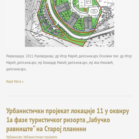
на
Старој
планини
Реализација: 2011. Руководилац: др Игор Марић, дипл.инж.арх. Основни тим: др Игор
Марић, дипл.инж.арх., мр Божидар Манић, дипл.инж.арх., мр Ана Никовић,
дипл.инж.арх.,
Read More »
Урбанистички пројекат локације 11 у оквиру
Урбанистички
пројекат
1а фазе туристичког ризорта „Јабучко
локације
равниште“ на Старој планини
11
у
Урбанизам
,
Урбанистички пројекти