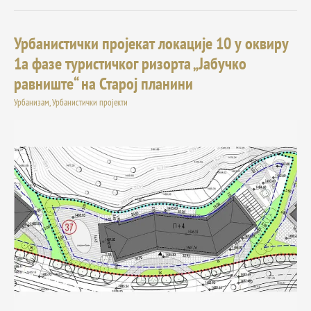
Урбанистички пројекат локације 10 у оквиру
Урбанистички
пројекат
1а фазе туристичког ризорта „Јабучко
локације
равниште“ на Старој планини
10
у
Урбанизам
,
Урбанистички пројекти
оквиру
1а
фазе
туристичког
ризорта
„Јабучко
равниште“
на
Старој
планини