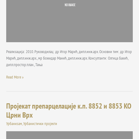
на
парцелама
10
и
10а
Реализација: 2010. Руководилац: др Игор Марић, дипл.инж.арх. Основни тим: др Игор
Марић, дипл.инж.арх., мр Божидар Манић, дипл.инж.арх. Консултанти: Олгица Бакић,
дипл.простор.план., Тања
Read More »
Пројекат препарцелације к.п. 8852 и 8853 КО
Пројекат
препарцелације
Црни Врх
к.п.
Урбанизам
,
Урбанистички пројекти
8852
и
8853