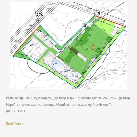
1а
фазе
туристичког
ризорта
„Јабучко
равниште“
на
Старој
планини
Реализација: 2011. Руководилац: др Игор Марић, дипл.инж.арх. Основни тим: др Игор
Марић, дипл.инж.арх., мр Божидар Манић, дипл.инж.арх., мр Ана Никовић,
дипл.инж.арх.,
Read More »