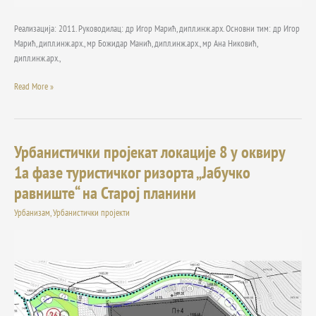
Реализација: 2011. Руководилац: др Игор Марић, дипл.инж.арх. Основни тим: др Игор
Марић, дипл.инж.арх., мр Божидар Манић, дипл.инж.арх., мр Ана Никовић,
дипл.инж.арх.,
Read More »
Урбанистички пројекат локације 8 у оквиру
Урбанистички
пројекат
1а фазе туристичког ризорта „Јабучко
локације
равниште“ на Старој планини
8
у
Урбанизам
,
Урбанистички пројекти
оквиру
1а
фазе
туристичког
ризорта
„Јабучко
равниште“