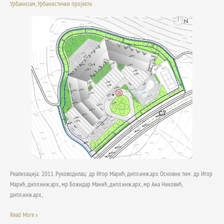
у
Урбанизам
,
Урбанистички пројекти
оквиру
1а
фазе
туристичког
ризорта
„Јабучко
равниште“
на
Старој
планини
Реализација: 2011. Руководилац: др Игор Марић, дипл.инж.арх. Основни тим: др Игор
Марић, дипл.инж.арх., мр Божидар Манић, дипл.инж.арх., мр Ана Никовић,
дипл.инж.арх.,
Read More »