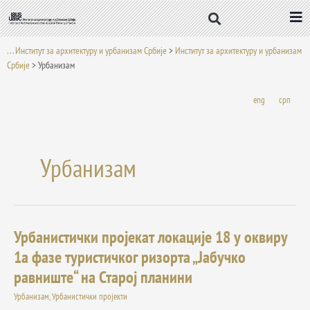
Пређи
на
садржај
. . . Институт за архитектуру и урбанизам Србије
>
Институт за архитектуру и урбанизам
Србије
>
Урбанизам
eng
срп
Урбанизам
Урбанистички пројекат локације 18 у оквиру
Урбанистички
пројекат
1а фазе туристичког ризорта „Јабучко
локације
равниште“ на Старој планини
18
у
Урбанизам
,
Урбанистички пројекти
оквиру