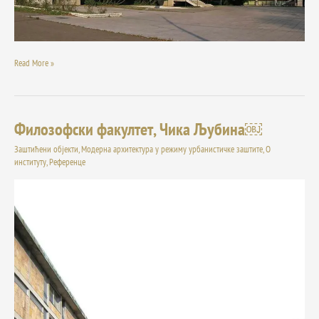
Read More »
Филозофски факултет, Чика Љубина￼
Филозофски
факултет,
Заштићени објекти
,
Модерна архитектура у режиму урбанистичке заштите
,
О
Чика
институту
,
Референце
Љубина
￼