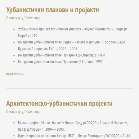
Урбанистички планови и пројекти
Урбанистички
планови
О институту
,
Референце
и
пројекти
Урбанистички пројект туристичког ризорта «Јабучко Равниште» – Нацрт (И.
Марић), 2010.
Генерални урбанистички план Будве – измене и допуне (Н. Боровница, М.
Вујошевић); предлог ГУП-а, 2002 – 2008.
Генерални урбанистички план Призрена (Б.Стојков); 1998.ж
Генерални урбанистички план Приштине (Б.Стојков); 1997.
Read More »
Архитектонско-урбанистички пројекти
Архитектонско-
урбанистички
О институту
,
Референце
пројекти
Главни пројект „Металс банке“ у Новом Саду (6.000,00 м2) (арх. М.Марушић,
проф. Д.Марушић) 2004 – 2005.
Идејни пројект пословног Центра БМГ – Церак Виногради (20.000,00 м2) (М.