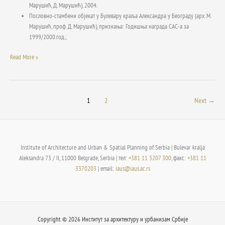
Марушић, Д. Марушић), 2004.
Пословно-стамбени објекат у Булевару краља Александра у Београду (арх. М.
Марушић, проф. Д. Марушић), признања: Годишња награда САС-а за
1999/2000.год.;
Read More »
1
2
Next
→
Institute of Architecture and Urban & Spatial Planning of Serbia | Bulevar kralja
Aleksandra 73 / II, 11000 Belgrade, Serbia | тел:
+381 11 3207 300
, факс:
+381 11
3370203
| email:
iaus@iaus.ac.rs
Copyright © 2026 Институт за архитектуру и урбанизам Србије