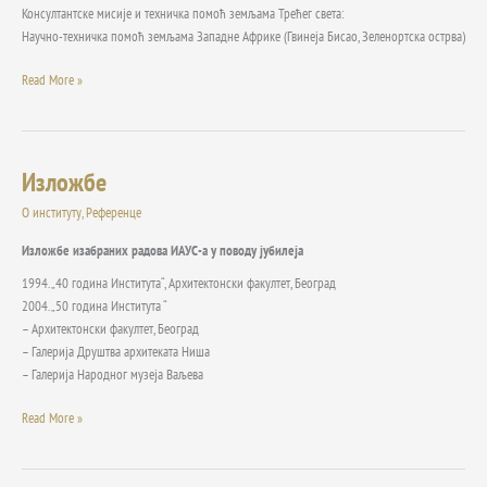
Консултантске мисије и техничка помоћ земљама Трећег света:
Научно-техничка помоћ земљама Западне Африке (Гвинеја Бисао, Зеленортска острва)
Read More »
Изложбе
Изложбе
О институту
,
Референце
Изложбе изабраних радова ИАУС-а у поводу јубилеја
1994. „40 година Института“, Архитектонски факултет, Београд
2004. „50 година Института “
– Архитектонски факултет, Београд
– Галерија Друштва архитеката Ниша
– Галерија Народног музеја Ваљева
Read More »