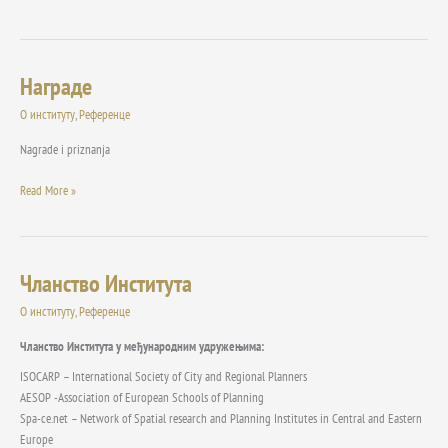
Награде
Награде
О институту
,
Референце
Nagrade i priznanja
Read More »
Чланство Института
Чланство
Института
О институту
,
Референце
Чланство Института у међународним удружењима:
ISOCARP – International Society of City and Regional Planners
AESOP -Association of European Schools of Planning
Spa-ce.net – Network of Spatial research and Planning Institutes in Central and Eastern
Europe