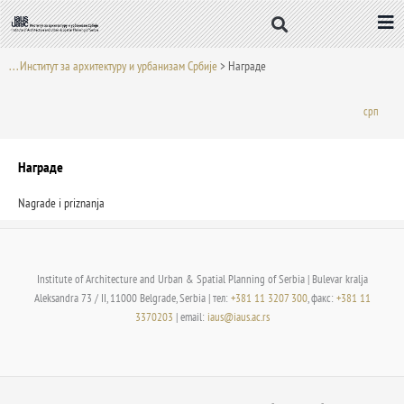
Пређи
на
садржај
. . . Институт за архитектуру и урбанизам Србије
>
Награде
срп
Награде
Nagrade i priznanja
Institute of Architecture and Urban & Spatial Planning of Serbia | Bulevar kralja
Aleksandra 73 / II, 11000 Belgrade, Serbia | тел:
+381 11 3207 300
, факс:
+381 11
3370203
| email:
iaus@iaus.ac.rs