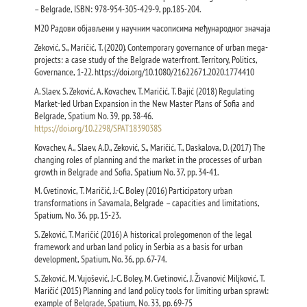
– Belgrade, ISBN: 978-954-305-429-9, pp.185-204.
M20 Радови објављени у научним часописима међународног значаја
Zeković, S., Maričić, T. (2020). Contemporary governance of urban mega-
projects: a case study of the Belgrade waterfront. Territory, Politics,
Governance, 1-22. https://doi.org/10.1080/21622671.2020.1774410
A. Slaev, S. Zeković, A. Kovachev, T. Maričić, T. Bajić (2018) Regulating
Market-led Urban Expansion in the New Master Plans of Sofia and
Belgrade, Spatium No. 39, pp. 38-46.
https://doi.org/10.2298/SPAT1839038S
Kovachev, A., Slaev, A.D., Zeković, S., Maričić, T., Daskalova, D. (2017) The
changing roles of planning and the market in the processes of urban
growth in Belgrade and Sofia, Spatium No. 37, pp. 34-41.
M. Cvetinovic, T. Maričić, J.-C. Boley (2016) Participatory urban
transformations in Savamala, Belgrade – capacities and limitations,
Spatium, No. 36, pp. 15-23.
S. Zeković, T. Maričić (2016) A historical prolegomenon of the legal
framework and urban land policy in Serbia as a basis for urban
development, Spatium, No. 36, pp. 67-74.
S. Zeković, M. Vujošević, J.-C. Boley, M. Cvetinović, J. Živanović Miljković, T.
Maričić (2015) Planning and land policy tools for limiting urban sprawl:
example of Belgrade, Spatium, No. 33, pp. 69-75