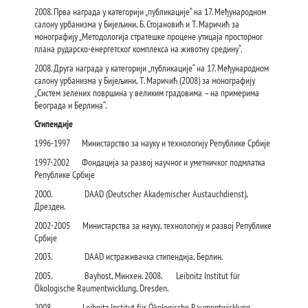
2008. Прва награда у категорији „публикације“ на 17. Међународном
салону урбанизма у Бијељини, Б. Стојановић и Т. Маричић за
монографију „Методологија стратешке процене утицаја просторног
плана рударско-енергетског комплекса на животну средину“.
2008. Друга награда у категорији „публикације“ на 17. Међународном
салону урбанизма у Бијељини, Т. Маричић (2008) за монографију
„Систем зелених површина у великим градовима – на примерима
Београда и Берлина“.
Стипендије
1996-1997 Министарствo за науку и технологију Републике Србије
1997-2002 Фондацијa за развој научног и уметничког подмлатка
Републике Србије
2000. DAAD (Deutscher Akademischer Austauchdienst),
Дрезден.
2002-2005 Министарствa за науку, технологију и развој Републике
Србије
2003. DAAD истраживачка стипендија, Берлин.
2005. Bayhost, Минхен. 2008. Leibnitz Institut für
Ökologische Raumentwicklung, Dresden.
2008. Leibnitz Institut für Ökologische Raumentwicklung,