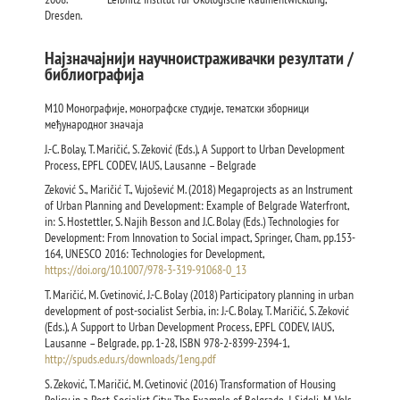
Dresden.
Најзначајнији научноистраживачки резултати /
библиографија
М10 Монографије, монографске студије, тематски зборници
међународног значаја
J.-C. Bolay, T. Maričić, S. Zeković (Eds.), A Support to Urban Development
Process, EPFL CODEV, IAUS, Lausanne – Belgrade
Zeković S., Maričić T., Vujošević M. (2018) Megaprojects as an Instrument
of Urban Planning and Development: Example of Belgrade Waterfront,
in: S. Hostettler, S. Najih Besson and J.C. Bolay (Eds.) Technologies for
Development: From Innovation to Social impact, Springer, Cham, pp.153-
164, UNESCO 2016: Technologies for Development,
https://doi.org/10.1007/978-3-319-91068-0_13
T. Maričić, M. Cvetinović, J.-C. Bolay (2018) Participatory planning in urban
development of post-socialist Serbia, in: J.-C. Bolay, T. Maričić, S. Zeković
(Eds.), A Support to Urban Development Process, EPFL CODEV, IAUS,
Lausanne – Belgrade, pp. 1-28, ISBN 978-2-8399-2394-1,
http://spuds.edu.rs/downloads/1eng.pdf
S. Zeković, T. Maričić, M. Cvetinović (2016) Transformation of Housing