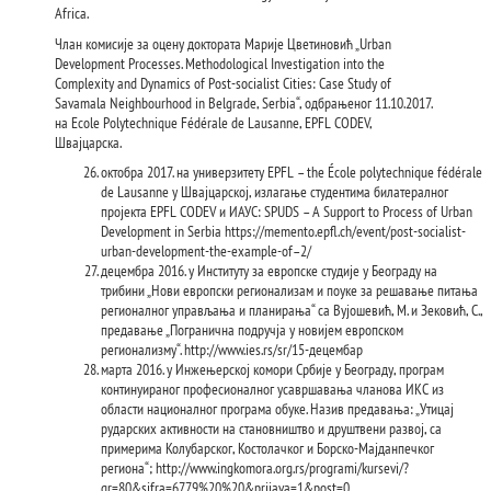
Africa.
Члан комисије за оцену доктората Марије Цветиновић „Urban
Development Processes. Methodological Investigation into the
Complexity and Dynamics of Post-socialist Cities: Case Study of
Savamala Neighbourhood in Belgrade, Serbia“, одбрањеног 11.10.2017.
на Ecole Polytechnique Fédérale de Lausanne, EPFL CODEV,
Швајцарскa.
октобра 2017. на универзитету EPFL – the École polytechnique fédérale
de Lausanne у Швајцарској, излагање студентима билатералног
пројекта EPFL CODEV и ИАУС: SPUDS – A Support to Process of Urban
Development in Serbia https://memento.epfl.ch/event/post-socialist-
urban-development-the-example-of–2/
децембра 2016. у Институту за европске студије у Београду на
трибини „Нови европски регионализам и поуке за решавање питања
регионалног управљања и планирања“ са Вујошевић, М. и Зековић, С.,
предавање „Погранична подручја у новијем европском
регионализму“. http://www.ies.rs/sr/15-децембар
марта 2016. у Инжењерској комори Србије у Београду, програм
континуираног професионалног усавршавања чланова ИКС из
области националног програма обуке. Назив предавања: „Утицај
рударских активности на становништво и друштвени развој, са
примерима Колубарског, Костолачког и Борско-Мајданпечког
региона“; http://www.ingkomora.org.rs/programi/kursevi/?
gr=80&sifra=6779%20%20&prijava=1&post=0