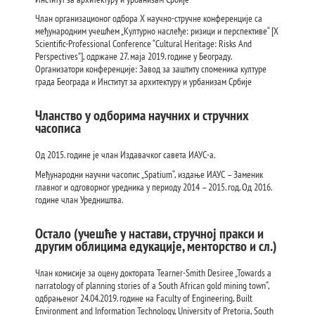
Члан организационог одбора Х научно-стручне конференције са
међународним учешћем „Културно наслеђе: ризици и перспективе“ [X
Scientific-Professional Conference “Cultural Heritage: Risks And
Perspectives”], одржане 27. маја 2019. године у Београду.
Организатори конференције: Завод за заштиту споменика културе
града Београда и Институт за архитектуру и урбанизам Србије
Чланство у одборима научних и стручних
часописа
Од 2015. године је члан Издавачког савета ИАУС-а.
Међународни научни часопис „Spatium“, издање ИАУС – Заменик
главног и одговорног уредника у периоду 2014 – 2015. год. Од 2016.
године члан Уредништва.
Остало (учешће у настави, стручној пракси и
другим облицима едукације, менторство и сл.)
Члан комисије за оцену доктората Tearner-Smith Desiree „Towards a
narratology of planning stories of a South African gold mining town“,
одбрањеног 24.04.2019. године на Faculty of Engineering, Built
Environment and Information Technology, University of Pretoria, South