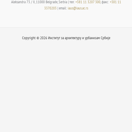
Aleksandra 73 / II, 11000 Belgrade, Serbia | тел:
+381 11 3207 300
, факс:
+381 11
3370203
| email:
iaus@iaus.ac.rs
Copyright © 2026 Институт за архитектуру и урбанизам Србије