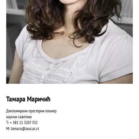
Тамара Маричић
Дипломирани просторни планер
научни саветник
Т: + 381 11 3207 332
М:
tamara@iaus.ac.rs