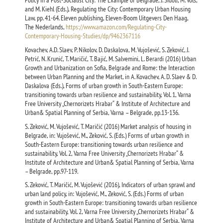
Policy in a Post-Socialist City: The Example of Belgrade, J. Sidoli, M. Vols,
and M. Kiehl (Eds.), Regulating the City: Contemporary Urban Housing
Law, pp. 41-64. Eleven publishing, Eleven-Boom Uitgevers Den Haag,
The Nederlands,
https://www.amazon.com/Regulating-City-
Contemporary-Housing-Studies/dp/9462367116
Kovachev, A.D. Slaev, P. Nikolov, D. Daskalova, M. Vujošević, S. Zeković, J.
Petrić, N. Krunić, T. Maričić, T. Bajić, M. Salvemini, L. Berardi (2016) Urban
Growth and Urbanization on Sofiа, Belgrade and Rome: the Interaction
between Urban Planning and the Market, in A. Kovachev, A. D. Slaev & D.
Daskalova (Eds.), Forms of urban growth in South-Eastern Europe:
transitioning towards urban resilience and sustainability, Vol. 1, Varna
Free University „Chernorizets Hrabar“ & Institute of Architecture and
Urban& Spatial Planning of Serbia, Varna – Belgrade, pp.13-136.
S. Zeković, M. Vujošević, T. Maričić (2016) Market analysis of housing in
Belgrade, in: Vujošević, M., Zeković, S. (Eds.) Forms of urban growth in
South-Eastern Europe: transitioning towards urban resilience and
sustainability, Vol. 2, Varna Free University „Chernorizets Hrabar“ &
Institute of Architecture and Urban& Spatial Planning of Serbia, Varna
– Belgrade, pp.97-119.
S. Zeković, T. Maričić, M. Vujošević (2016), Indicators of urban sprawl and
urban land policy, in: Vujošević, M., Zeković, S. (Eds.) Forms of urban
growth in South-Eastern Europe: transitioning towards urban resilience
and sustainability, Vol. 2, Varna Free University „Chernorizets Hrabar“ &
Institute of Architecture and Urban& Spatial Planning of Serbia, Varna