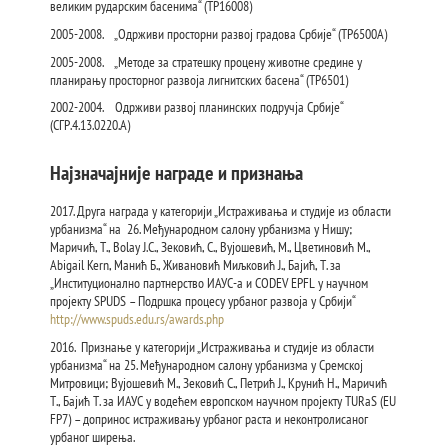
великим рударским басенима“ (ТР16008)
2005-2008. „Одрживи просторни развој градова Србије“ (ТР6500А)
2005-2008. „Методе за стратешку процену животне средине у
планирању просторног развоја лигнитских басена“ (ТР6501)
2002-2004. Одрживи развој планинских подручја Србије“
(СГР.4.13.0220.А)
Најзначајније награде и признања
2017. Друга награда у категорији „Истраживања и студије из области
урбанизма“ на 26. Mеђународном салону урбанизма у Нишу;
Маричић, Т., Bolay J.C., Зековић, С., Вујошевић, М., Цветиновић М.,
Abigail Kern, Манић Б., Живановић Миљковић Ј., Бајић, Т. за
„Институционално партнерство ИАУС-а и CODEV EPFL у научном
пројекту SPUDS – Подршка процесу урбаног развоја у Србији“
http://www.spuds.edu.rs/awards.php
2016. Признање у категорији „Истраживања и студије из области
урбанизма“ на 25. Међународном салону урбанизма у Сремској
Митровици; Вујошевић М., Зековић С., Петрић Ј., Крунић Н., Маричић
Т., Бајић Т. за ИАУС у водећем европском научном пројекту TURaS (EU
FP7) – допринос истраживању урбаног раста и неконтролисаног
урбаног ширења.