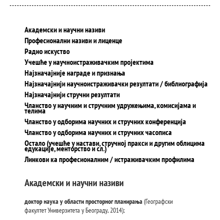
Академски и научни називи
Професионални називи и лиценце
Радно искуство
Учешће у научноистраживачким пројектима
Најзначајније награде и признања
Најзначајнији научноистраживачки резултати / библиографија
Најзначајнији стручни резултати
Чланство у научним и стручним удружењима, комисијама и
телима
Чланство у одборима научних и стручних конференција
Чланство у одборима научних и стручних часописа
Остало (учешће у настави, стручној пракси и другим облицима
едукације, менторство и сл.)
Линкови ка професионалним / истраживачким профилима
Академски и научни називи
доктор наука у области просторног планирања
(Географски
факултет Универзитета у Београду, 2014);