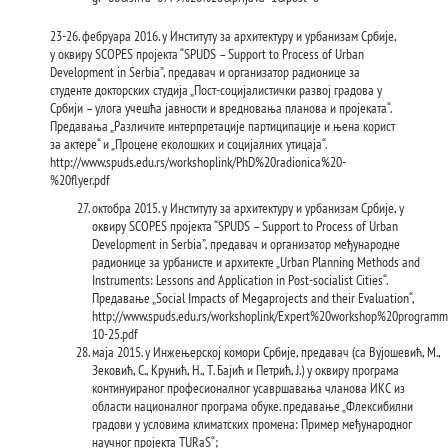
23-26. фебруара 2016. у Институту за архитектуру и урбанизам Србије,
у оквиру SCOPES пројекта “SPUDS – Support to Process of Urban
Development in Serbia”, предавач и организатор радионице за
студенте докторских студија „Пост-социјалистички развој градова у
Србији – улога учешћа јавности и вредновања планова и пројеката“.
Предавања „Различите интерпретације партиципације и њена корист
за актере“ и „Процене еколошких и социјалних утицаја“.
http://www.spuds.edu.rs/workshoplink/PhD%20radionica%20-
%20flyer.pdf
октобра 2015. у Институту за архитектуру и урбанизам Србије, у
оквиру SCOPES пројекта “SPUDS – Support to Process of Urban
Development in Serbia”, предавач и организатор међународне
радионице за урбанисте и архитекте „Urban Planning Methods and
Instruments: Lessons and Application in Post-socialist Cities“.
Предавање „Social Impacts of Megaprojects and their Evaluation“,
http://www.spuds.edu.rs/workshoplink/Expert%20workshop%20program
10-25.pdf
маја 2015. у Инжењерској комори Србије, предавач (са Вујошевић, М.,
Зековић, С., Крунић, Н., Т. Бајић и Петрић, Ј.) у оквиру програма
континуираног професионалног усавршавања чланова ИКС из
области националног програма обуке. предавањe „Флексибилни
градови у условима климатских промена: Пример међународног
научног пројекта TURaS“;