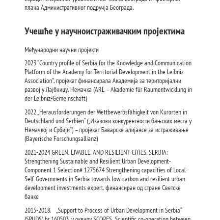
плана Административног подручја Београда.
Учешће у научноистраживачким пројектима
Међународни научни пројекти
2023 “Country profile of Serbia for the Knowledge and Communication
Platform of the Academy for Territorial Development in the Leibniz
Association”, пројекат финансирала Академија за територијални
развој у Лајбницу, Немачка (ARL – Akademie für Raumentwicklung in
der Leibniz-Gemeinschaft)
2022 „Herausforderungen der Wettbewerbsfähigkeit von Kurorten in
Deutschland und Serbien“ („Изазови конкурентности бањских места у
Немачкој и Србији“) – пројекат Баварске алијансе за истраживање
(Bayerische Forschungsallianz)
2021-2024 GREEN, LIVABLE, AND RESILIENT CITIES, SERBIA:
Strengthening Sustainable and Resilient Urban Development-
Component 1 Selection# 1275674 Strengthening capacities of Local
Self-Governments in Serbia towards low-carbon and resilient urban
development investments expert, финансиран од стране Светске
банке
2015-2018. „Support to Process of Urban Development in Serbia“
(SPUDS) br. 160503, у оквиру SCOPES „Scientific co-operation between