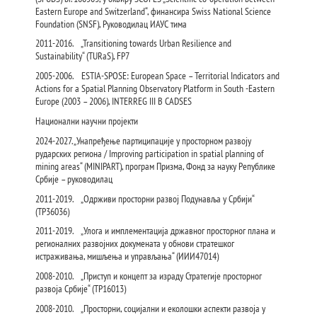
Eastern Europe and Switzerland“, финансира Swiss National Science
Foundation (SNSF), Руководилац ИАУС тима
2011-2016. „Transitioning towards Urban Resilience and
Sustainability“ (TURaS), FP7
2005-2006. ESTIA-SPOSE: European Space – Territorial Indicators and
Actions for a Spatial Planning Observatory Platform in South -Eastern
Europe (2003 – 2006), INTERREG III B CADSES
Национални научни пројекти
2024-2027. „Унапређење партиципације у просторном развоју
рударских региона / Improving participation in spatial planning of
mining areas“ (MINIPART), програм Призма, Фонд за науку Републике
Србије – руководилац
2011-2019. „Одрживи просторни развој Подунавља у Србији“
(ТР36036)
2011-2019. „Улога и имплементација државног просторног плана и
регионалних развојних докумената у обнови стратешког
истраживања, мишљења и управљања“ (ИИИ47014)
2008-2010. „Приступ и концепт за израду Стратегије просторног
развоја Србије“ (ТР16013)
2008-2010. „Просторни, социјални и еколошки аспекти развоја у