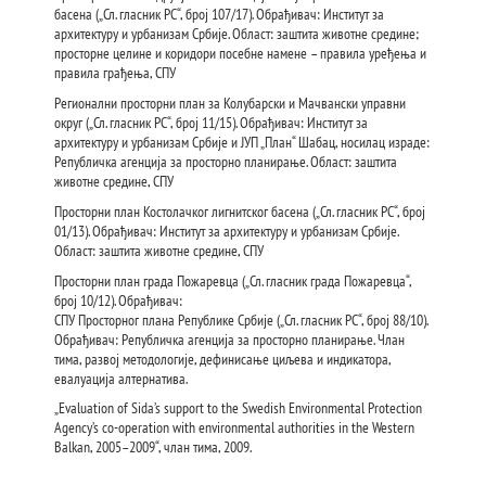
басена („Сл. гласник РС“, број 107/17). Обрађивач: Институт за
архитектуру и урбанизам Србије. Област: заштита животне средине;
просторне целине и коридори посебне намене – правила уређења и
правила грађења, СПУ
Регионални просторни план за Колубарски и Мачвански управни
округ („Сл. гласник РС“, број 11/15). Обрађивач: Институт за
архитектуру и урбанизам Србије и ЈУП „План“ Шабац, носилац израде:
Републичка агенција за просторно планирање. Област: заштита
животне средине, СПУ
Просторни план Костолачког лигнитског басена („Сл. гласник РС“, број
01/13). Обрађивач: Институт за архитектуру и урбанизам Србије.
Област: заштита животне средине, СПУ
Просторни план града Пожаревца („Сл. гласник града Пожаревца“,
број 10/12). Обрађивач:
СПУ Просторног плана Републике Србије („Сл. гласник РС“, број 88/10).
Обрађивач: Републичка агенција за просторно планирање. Члан
тима, развој методологије, дефинисање циљева и индикатора,
евалуација алтернатива.
„Evaluation of Sida’s support to the Swedish Environmental Protection
Agency’s co-operation with environmental authorities in the Western
Balkan, 2005–2009“, члан тима, 2009.