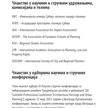
Чланство у научним и стручним удружењима,
комисијама и телима
ИКС – Инжењерска комора Србија, матична секција планерa
AППС – Асоцијације просторних планера Србије
IAIA – International Association for Impact Assessment
AESOP – The Association of European Schools of Planning
RSA – Regional Studies Association
LPR – International Academic Association on Planning, Law, and
Property Rights
ISOCARP – International Society of City and Regional Planners
Чланство у одборима научних и стручних
конференција
Члан научног одбора XI Научно-стручне конференције са
међународним учешћем “Градитељско наслеђе и урбанизам”, [XI
Scientific-Professional Conference “Architectural Heritage and Urban
Planning”], одржане 27. маја 2021. године у Београду. Организатори
конференције: Завод за заштиту споменика културе града Београда и
Институт за архитектуру и урбанизам Србије