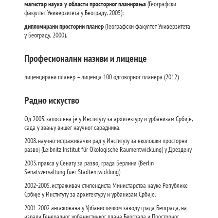
магистар наука у области просторног планирања
(Географски
факултет Универзитета у Београду, 2005);
дипломирани просторни планер
(Географски факултет Универзитета
у Београду, 2000).
Професионални називи и лиценце
лиценцирани планер – лиценца 100 одговорног планера (2012)
Радно искуство
Од 2005. запослена је у Институту за архитектуру и урбанизам Србије,
сада у звању вишег научног сарадника.
2008. научно-истраживачки рад у Институту за еколошки просторни
развој (Leibnitz Institut für Ökologische Raumentwicklung) у Дрездену
2003. праксa у Сенату за развој града Берлина (Berlin
Senatsvervaltung fuer Stadtentwicklung)
2002-2005. истраживач стипендиста Mинистарства науке Републике
Србије у Институту за архитектуру и урбанизам Србије.
2001-2002 ангажована у Урбанистичком заводу града Београда, на
изради Генералног урбанистичког плана Београда и Просторног