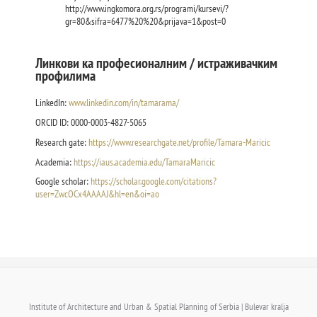
http://www.ingkomora.org.rs/programi/kursevi/?
gr=80&sifra=6477%20%20&prijava=1&post=0
Линкови ка професионалним / истраживачким
профилима
LinkedIn:
www.linkedin.com/in/tamarama/
ORCID ID: 0000-0003-4827-5065
Research gate:
https://www.researchgate.net/profile/Tamara-Maricic
Academia:
https://iaus.academia.edu/TamaraMaricic
Google scholar:
https://scholar.google.com/citations?
user=ZwcOCx4AAAAJ&hl=en&oi=ao
Institute of Architecture and Urban & Spatial Planning of Serbia | Bulevar kralja