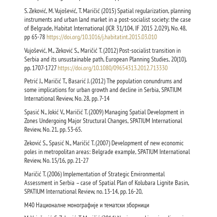
S. Zeković, M. Vujošević, T. Maričić (2015) Spatial regularization, planning
instruments and urban land market in a post-socialist society: the case
of Belgrade, Habitat International (JCR 31/104, IF 2015 2,029), No. 48,
pp 65-78
https://doi.org/10.1016/j.habitatint.2015.03.010
Vujošević, M., Zeković S., Maričić T. (2012) Post-socialist transition in
Serbia and its unsustainable path, European Planning Studies, 20(10),
pp. 1707-1727
https://doi.org/10.1080/09654313.2012.713330
Petrić Ј., Maričić T., Basarić J. (2012) The population conundrums and
some implications for urban growth and decline in Serbia, SPATIUM
International Review, No. 28, pp. 7-14
Spasić N., Jokić V., Maričić T. (2009) Managing Spatial Development in
Zones Undergoing Major Structural Changes, SPATIUM International
Review, No. 21, pp. 53-65.
Zeković S., Spasić N., Maričić T. (2007) Development of new economic
poles in metropolitan areas: Belgrade example, SPATIUM International
Review, No. 15/16, pp. 21-27
Maričić T. (2006) Implementation of Strategic Environmental
Assessment in Serbia – case of Spatial Plan of Kolubara Lignite Basin,
SPATIUM International Review, no. 13-14, pp. 16-20,
M40 Националне монографије и тематски зборници