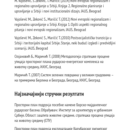
M. Vujošević, S. Zeković, T. Maričić (2014) Novi evropski regionalizam i
regionalno upravljanje u Srbiji, Knjiga 2, Regionalno planiranje i
upravljanje u Srbiji i novi institucionalni dizajn, IAUS, Beograd
Vujošević M., Zeković S., Maričić T. (2012) Novi evropski regionalizam i
regionalno upravljanje u Srbiji. Knjiga 1. Opšti aspekti regionalnog
pitanja i novi evropski regionalizam, IAUS, Beograd
Vujošević M., Zeković S., Maričić T. (2010) Postsocijalistička tranzicija u
Srbiji i teritorijalni kapital Srbije. Stanje, neki budući izgledi i predvidljivi
scenariji, IAUS, Beograd
Стојановић Б., Маричић Т. (2008) Методологија стратешке процене
утицаја просторног плана рударско-енегретског комплекса на
животну средину, ИАУС, Београд
Маричић Т. (2007) Систем зелених површина у великим градовима –
на примерима Берлина и Београда, Београд, ИАУС, Београд
Најзначајнији стручни резултати
Просторни план подручја посебне намене Борско-мајданпечког
рударског басена. Обрађивач: Институт за архитектуру и урбанизам
Србије. Област: заштита животне средине, стратешка процена утицаја
на животну средину (СПУ)
Просторни план подручја експлоатације Колубарског лигнитског