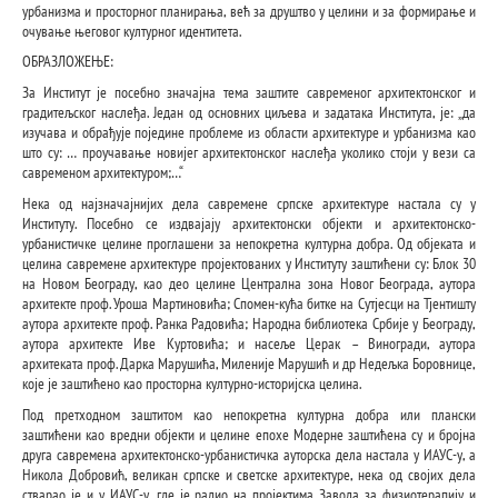
урбанизма и просторног планирања, већ за друштво у целини и за формирање и
очување његовог културног идентитета.
ОБРАЗЛОЖЕЊЕ:
За Институт је посебно значајна тема заштите савременог архитектонског и
градитељског наслеђа. Један од основних циљева и задатака Института, је: „да
изучава и обрађује поједине проблеме из области архитектуре и урбанизма као
што су: … проучавање новијег архитектонског наслеђа уколико стоји у вези са
савременом архитектуром;…“
Нека од најзначајнијих дела савремене српске архитектуре настала су у
Институту. Посебно се издвајају архитектонски објекти и архитектонско-
урбанистичке целине проглашени за непокретна културна добра. Од објеката и
целина савремене архитектуре пројектованих у Институту заштићени су: Блок 30
на Новом Београду, као део целине Централна зона Новог Београда, аутора
архитекте проф. Уроша Мартиновића; Спомен-кућа битке на Сутјесци на Тјентишту
аутора архитекте проф. Ранка Радовића; Народна библиотека Србије у Београду,
аутора архитекте Иве Куртовића; и насеље Церак – Виногради, аутора
архитеката проф. Дарка Марушића, Миленије Марушић и др Недељка Боровнице,
које је заштићено као просторна културно-историјска целина.
Под претходном заштитом као непокретна културна добра или плански
заштићени као вредни објекти и целине епохе Модерне заштићена су и бројна
друга савремена архитектонско-урбанистичка ауторска дела настала у ИАУС-у, а
Никола Добровић, великан српске и светске архитектуре, нека од својих дела
стварао је и у ИАУС-у, где је радио на пројектима Завода за физиотерапију и