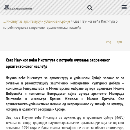
Пређи
на
садржај
. . . Институт за архитектуру и урбанизам Србије
>
Став Научног већа Института о
потреби очувања савременог архитектонског наслеђа
eng
срп
Став Научног већа Института о потреби очувања савременог
архитектонског наслеђа
Научно веће Института за архитектуру и урбанизам Србије залаже се за
очување и реконструкцију заштићених непокретних културних добара –
комплекса Генералштаба и Министарства одбране аутора архитекте Николе
Добровића и комплекса Београдског сајма аутора архитекте Милорада
Пантовића и инжењера Бранка Жежеља и Милана Крстића. Ове
архитектонско-урбанистичке целине од непроцењивог су значаја за културу,
историју и идентитет Београда и Србије.
Овај став Научно веће Института за архитектуру и урбанизам Србије (ИАУС)
темељи на својој традицији научноистраживачке организације која се од свог
оснивања 1954. године бави темама значајним не само за област архитектуре,