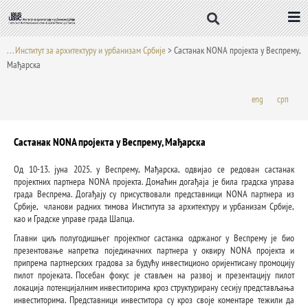
Пређи
на
садржај
. . . Институт за архитектуру и урбанизам Србије
>
Састанак NONA пројекта у Веспрему,
Мађарска
eng
срп
Састанак NONA пројекта у Веспрему, Мађарска
Од 10-13. јуна 2025. у Веспрему, Мађарска, одвијао се редован састанак
пројектних партнера NONA пројекта. Домаћин догађаја је била градска управа
града Веспрема. Догађају су присуствовали представници NONA партнера из
Србије, чланови радних тимова Института за архитектуру и урбанизам Србије,
као и Градске управе града Шапца.
Главни циљ полугодишњег пројектног састанка одржаног у Веспрему је био
презентовање напретка појединачних партнера у оквиру NONA пројекта и
припрема партнерских градова за будућу инвестиционо оријентисану промоцију
пилот пројеката. Посебан фокус је стављен на развој и презентацију пилот
локација потенцијалним инвеститорима кроз структурирану сесију представљања
инвеститорима. Представници инвеститора су кроз своје коментаре тежили да