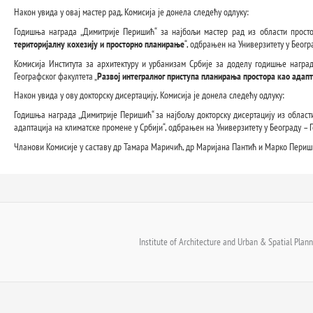
Након увида у овај мастер рад, Комисија је донела следећу одлуку:
Годишња награда „Димитрије Перишић“ за најбољи мастер рад из области просто
територијалну кохезију и просторно планирање
“, одбрањен на Универзитету у Беог
Комисија Института за архитектуру и урбанизам Србије за доделу годишње наград
Географског факултета „
Развој интегралног приступа планирања простора као адапт
Након увида у ову докторску дисертацију, Комисија је донела следећу одлуку:
Годишња награда „Димитрије Перишић“ за најбољу докторску дисертацију из област
адаптација на климатске промене у Србији“, одбрањен на Универзитету у Београду –
Чланови Комисије у саставу др Тамара Маричић, др Маријана Пантић и Марко Периши
Institute of Architecture and Urban & Spatial Planni