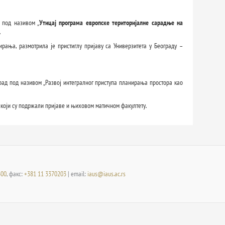
 под називом „
Утицај програма европске територијалне сарадње на
.
ирања, размотрила је пристиглу пријаву са Универзитета у Београду –
рад под називом „Развој интегралног приступа планирања простора као
 који су подржали пријаве и њиховом матичном факултету.
300
, факс:
+381 11 3370203
| email:
iaus@iaus.ac.rs