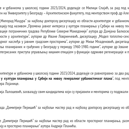
 и урбанизма у школској години 2023/2024, додељује се Милици Спајић, за рад под н
ен на Универзитету у Београду – Архитектонском факултету, под менторством проф. др Ал
Милорад Мацура“ за најбољу докторску дисертацију из области архитектуре и урбанизма,
тацију под називом „Промена јавног интереса у култури планирања у Србији на нивоу ге
ије пограничних градова Републике Северне Македоније“ аутора др Дамјана Балкоског,
ости у архитектури“, ауторке др Иване Ловринчевић, дисертацију „Модел топлотно-сензи
урног наслеђа у јавним градским просторима“, ауторке др Миље Младеновић, дисретаци
а планираних и грађених у Београду у периоду 1960-1980. годинe“, ауторке др Јоване 
интегрисаних приступа управљању кишним отицајем у функцији одрживе регенерације и
итектуре и урбанизма у школској години 2023/2024, додељује се равноправно за два ра
 у култури планирања у Србији на нивоу генералног урбанистичког плана
“, под мен
ира Лојанице.
ја Лалошевић, захваљују свим кандидатима који су пријавили и менторима су подржали п
да „Димитрије Перишић“ за најбољи мастер рад и најбољу докторску дисертацију из об
 „Димитрије Перишић“ за најбољи мастер рад из области просторног планирања, размо
ију и просторно планирање” аутора Андрије Планића.