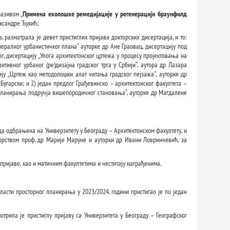
азивом „
Примена еколошке ремедијације у регенерацији браунфилд
ександре Ђукић;
 разматрала је девет пристиглих пријава докторских дисертација, и то:
нералног урбанистичког плана“ ауторке др Ане Граовац, дисертацију под
 дисертацију „Улога архитектонског цртежа у процесу пројектовања на
тивног урбаног (ре)дизајна градског трга у Србији“, аутора др Лазара
ју „Цртеж као методолошки алат читања градског пејзажа”, ауторке др
Бугарски; и 2) један предлог Грађевинско – архитектонског факултета –
 планирања подручја вишепородичног становања“, ауторке др Магдалене
да одбрањена на Универзитету у Београду – Архитектонском факултету, и
торством проф. др Марије Маруне и ауторки др Ивани Ловринчевић, за
ријаве, као и матичним факултетима и честитају награђенима.
ласти просторног планирања у 2023/2024. години пристигао је по један
трила је пристиглу пријаву са Универзитета у Београду – Географског