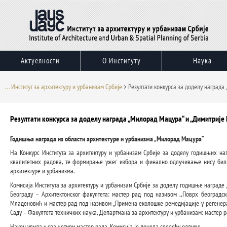
Пређи
на
садржај
Актуелности
О Институту
Наука
. . . Институт за архитектуру и урбанизам Србије
>
Резултати конкурса за доделу награда
Резултати конкурса за доделу награда „Милорад Мацура“ и „Димитрије 
Годишња награда из области архитектуре и урбанизма „Милорад Мацура“
На Конкурс Института за архитектуру и урбанизам Србије за доделу годишњих наг
квалитетних радова, те формирање ужег избора и финално одлучивање нису били
архитектуре и урбанизма.
Комисија Института за архитектуру и урбанизам Србије за доделу годишње награде „
Београду – Архитектонског факултета: мастер рад под називом ,,Поврх београдско
Младеновић и мастер рад под називом „Примена еколошке ремедијације у регенераци
Саду – Факултета техничких наука, Департмана за архитектуру и урбанизам: мастер 
Након увида у сва четири мастер рада, Комисија је донела следећу одлуку: