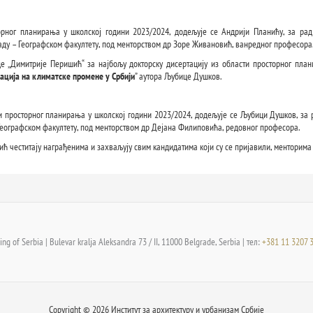
рног планирања у школској години 2023/2024, додељује се Андрији Планићу, за рад
раду – Географском факултету, под менторством др Зоре Живановић, ванредног професора
е „Димитрије Перишић“ за најбољу докторску дисертацију из области просторног план
ација на климатске промене у Србији
” аутора Љубице Душков.
и просторног планирања у школској години 2023/2024, додељује се Љубици Душков, за 
 Географском факултету, под менторством др Дејана Филиповића, редовног професора.
ћ честитају награђенима и захваљују свим кандидатима који су се пријавили, менторима
ng of Serbia | Bulevar kralja Aleksandra 73 / II, 11000 Belgrade, Serbia | тел:
+381 11 3207 
Copyright © 2026 Институт за архитектуру и урбанизам Србије