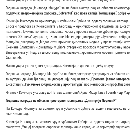
Годишња награда „Милорад Мацура“ за најбољи мастер рад из области архитектуре
подручја: петрохемијска фабрика „Solventul“ као нова капија Темишвара
“, одбрањ
Комисија Института за архитектуру и урбанизам Србије за доделу годишње награде „
1) осам предлога са Универзитета у Београду – Архитектонског факултета, за дисер
назиовом „Примена концепта стварања места у процесу одрживе урбане трансформац
почетку XXI века” ауторке др Христине Меселџије, дисертацију ,,Тумачење хибридн
Мандића, дисертацију „Модалитети примене дигиталних медија у презентацији култ
Снежане Златковић и дисертацију „Улоге отворених простора у реструктуирању насељ
Универзитета у Нишу, за дисертацију под називом: „Урбанистички модели примене 
Славковић.
Након увида у свих девет дисертација, Комисија је донела следећу одлуку:
Годишња награда „Милорад Мацура“ за најбољу докторску дисертацију из области арх
то ауторки др Ани Граовац, за дисертацију под називом „
Промена јавног интереса
дисертацију „
Тумачење хибридности у архитектури
“, под менторством проф. Владим
Чланови Комисије у саставу др Наташа Даниловић Христић, др Тања Његић и др Мари
Годишња награда из области просторног планирања „Димитрије Перишић“
На Конкурс Института за архитектуру и урбанизам Србије за доделу годишњих награ
квалитетан рад.
Комисија Института за архитектуру и урбанизам Србије за доделу годишње награде
факултета „Утицај програма европске територијалне сарадње на територијалну кохез