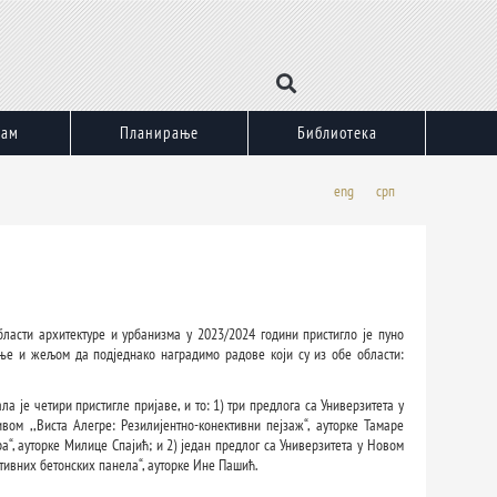
зам
Планирање
Библиотека
eng
срп
ласти архитектуре и урбанизма у 2023/2024 години пристигло је пуно
ње и жељом да подједнако наградимо радове који су из обе области:
 је четири пристигле пријаве, и то: 1) три предлога са Универзитета у
вом ,,Виста Алегре: Резилијентно-конективни пејзаж“, ауторке Тамаре
“, ауторке Милице Спајић; и 2) један предлог са Универзитета у Новом
тивних бетонских панела“, ауторке Ине Пашић.