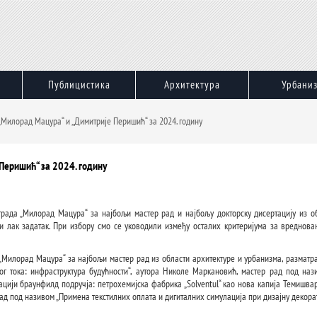
Публицистика
Архитектура
Урбани
 „Милорад Мацура“ и „Димитрије Перишић“ за 2024. годину
Перишић“ за 2024. годину
рада „Милорад Мацура“ за најбољи мастер рад и најбољу докторску дисертацију из об
 лак задатак. При избору смо се уководили између осталих критеријума за вреднова
Милорад Мацура“ за најбољи мастер рад из области архитектуре и урбанизма, разматрала
г тока: инфраструктура будућности“, аутора Николе Маркановић, мастер рад под нази
ји браунфилд подручја: петрохемијска фабрика „Solventul“ као нова капија Темишвара
рад под називом „Примена текстилних оплата и дигиталних симулација при дизајну декора