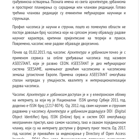
грађевинска остварења. Позната имена из света архитектуре, урбанизма
и просторног планирања су сарадници или чланови редакције. Готово
трећина чланова редакције су еминентни међународни научници и
стручњаци.
Профил часописа је научни и стручни, пошто из поменутих области не
постоји довољан број часописа који на српском језику објављују радове
научног карактера, критички оријентисане ка теорији и пракси.
Повремено, часопис неке радове објављује двојезично.
Пoчев oд 01.02.2013. год. часопис
Архитектура и урбанизам
почео је с
применом сервиса за оnline уређивање часописа под називом
ASEESTANТ, који је развио CEON. ASEESTANТ је део међународног
система SEESAME, намењеног домаћим часописима и часописима
земаља југоисточне Европе. Примена сервиса ASEESTANT омогућава
сталан напредак у утицајности, квалитету и интернационализацији
радова часописа.
Часопис
Архитектура и урбанизам
доступан је и у електронском облику
на интернету, за који му је Национални ISSN центар Србије 2011. год.
доделио e-ISSN број (2217-8074). Од 2012. год. свим научним и стручним
радовима у часопису
Архитектура и урбанизам
додељујусе DOI (Digital
Object Identifier) број. ISSN (Online) број и систем DOI омогућавају
неограничен приступ, како самом часопису, тако и сваком појединачном
чланку, који су на интернету доступни у формату пуног текста. Од 2017.
год. часопис је прихваћен за индексирање у Directory of Open Access