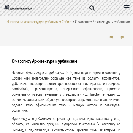
Пређи
на
садржај
. . . Институт за архитектуру и урбанизам Србије
>
O часопису Архитектура и урбанизам
eng
срп
O часопису Архитектура и урбанизам
Часопис
Архитектура и урбанизам
је једини научно-стручни часопис у
Србији који интегрално обрађује све теме из области архитектуре,
урбанизма, историје архитектуре, просторног планирања, ентеријера,
саобраћаја, грађевинарства, енергетске ефикасности, примене
обновљивих извора енергије у зградарству итд. Такође је један од
ретких часописа који објављује теоријске, истраживачке и аналитичке
радове, како афирмисаних, тако и младих аутора у поменутим
областима.
Архитектура и урбанизам
је један од најзначајнијих часописа у овој
области, са изузетно вредним ауторским текстовима. У часопису се
приказују најзначајнија архитектонска, урбанистичка, планерска и