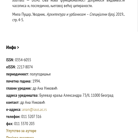
Journals ‒ DOAJ. Ова нова функционалност доприноси видљивости
часописа и, последично, његовој већој цитираности.
Мила Пуцар, Уводник,
Архитектура и урбанизам – Специјални број
, 2019.,
стр. 4-5.
Инфо >
ISSN
: 0354-6055
еISSN
: 2217-8074
периодичност
: полугодишње
почетна година
: 1994.
главни уредник
: др Ана Никовић
адреса уредништва
: Булевар краља Александра 73/II, 11000 Београд
контакт
: др Ана Никовић
е-
адреса
:
anan@iaus.ac.rs
телефон
: 011 3207 316
фаx
: 011 3370 203
Упутство за ауторе
Пријава рукописа