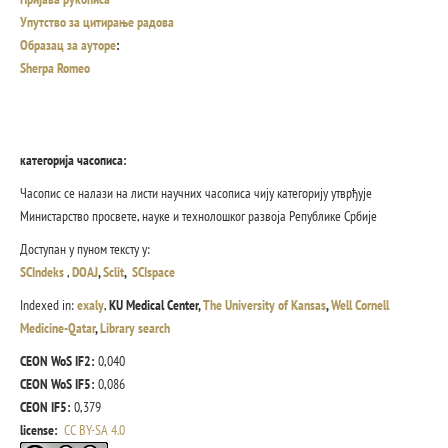
Упутство за цитирање радова
Образац за ауторе
:
Sherpa Romeo
категорија часописа:
Часопис се налази на листи научних часописа чију категорију утврђује
Министарство просвете, науке и технолошког развоја Републике Србије
Доступан у пуном тексту у:
SCIndeks
,
DOAJ
,
Sclit
,
SCIspace
Indexed in:
exaly
,
KU Medical Center,
The University of Kansas
,
Well Cornell
Medicine-Qatar
,
Library search
CEON WoS IF2:
0,040
CEON WoS IF5:
0,086
CEON IF5:
0,379
license:
CC BY-SA 4.0