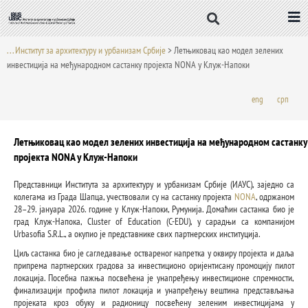
Пређи
на
садржај
. . . Институт за архитектуру и урбанизам Србије
>
Летњиковац као модел зелених
инвестиција на међународном састанку пројекта NONA у Клуж-Напоки
eng
срп
Летњиковац као модел зелених инвестиција на међународном састанку
пројекта NONA у Клуж-Напоки
Представници Института за архитектуру и урбанизам Србије (ИАУС), заједно са
колегама из Града Шапца, учествовали су на састанку пројекта
NONA
, одржаном
28–29. јануара 2026. године у Клуж-Напоки, Румунија. Домаћин састанка био је
град Клуж-Напока, Cluster of Education (C-EDU), у сарадњи са компанијом
Urbasofia S.R.L., а окупио је представнике свих партнерских институција.
Циљ састанка био је сагледавање оствареног напретка у оквиру пројекта и даља
припрема партнерских градова за инвестиционо оријентисану промоцију пилот
локација. Посебна пажња посвећена је унапређењу инвестиционе спремности,
финализацији профила пилот локација и унапређењу вештина представљања
пројеката кроз обуку и радионицу посвећену зеленим инвестицијама у