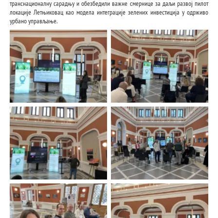
транснационалну сарадњу и обезбедили важне смернице за даљи развој пилот
локације Летњиковац као модела интеграције зелених инвестиција у одрживо
урбано управљање.