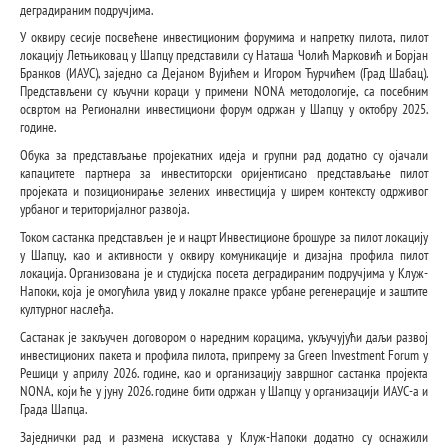
деградираним подручјима.
У оквиру сесије посвећене инвестиционим форумима и напретку пилота, пилот
локацију Летњиковац у Шапцу представили су Наташа Чолић Марковић и Борјан
Бранков (ИАУС), заједно са Дејаном Вујићем и Игором Ћурчићем (Град Шабац).
Представљени су кључни кораци у примени NONA методологије, са посебним
освртом на Регионални инвестициони форум одржан у Шапцу у октобру 2025.
године.
Обука за представљање пројекатних идеја и групни рад додатно су ојачали
капацитете партнера за инвеститорски оријентисано представљање пилот
пројеката и позиционирање зелених инвестиција у ширем контексту одрживог
урбаног и територијалног развоја.
Током састанка представљен је и нацрт Инвестиционе брошуре за пилот локацију
у Шапцу, као и активности у оквиру комуникације и дизајна профила пилот
локација. Организована је и студијска посета деградираним подручјима у Клуж-
Напоки, која је омогућила увид у локалне праксе урбане регенерације и заштите
културног наслеђа.
Састанак је закључен договором о наредним корацима, укључујући даљи развој
инвестиционих пакета и профила пилота, припрему за Green Investment Forum у
Решици у априлу 2026. године, као и организацију завршног састанка пројекта
NONA, који ће у јуну 2026. године бити одржан у Шапцу у организацији ИАУС-а и
Града Шапца.
Заједнички рад и размена искустава у Клуж-Напоки додатно су оснажили