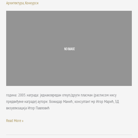
Архитектура
,
Конкурси
спомен
храма
са
пратећим
садржајима,
на
Багдали,
у
оквиру
комплекса
парка
„Багдала“
у
Крушевцу
година: 2005. награда: једнаковредан откуп/други пласман (расписом нису
предвиђене награде) аутори: Божидар Манић; консултант мр Игор Марић, 3Д
визуелизација Игор Павловић
Read More »