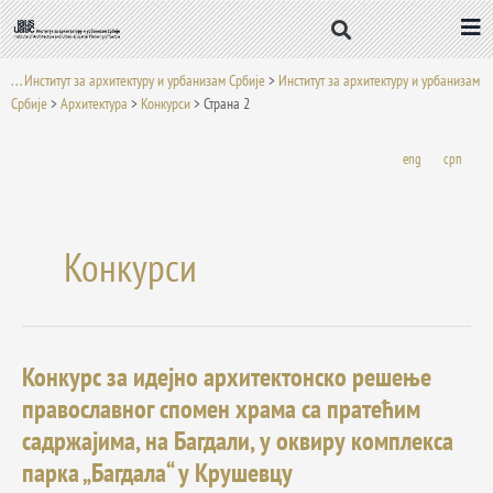
Пређи
на
садржај
. . . Институт за архитектуру и урбанизам Србије
>
Институт за архитектуру и урбанизам
Србије
>
Архитектура
>
Конкурси
>
Страна 2
eng
срп
Конкурси
Конкурс за идејно архитектонско решење
Конкурс
за
православног спомен храма са пратећим
идејно
садржајима, на Багдали, у оквиру комплекса
архитектонско
решење
парка „Багдала“ у Крушевцу
православног