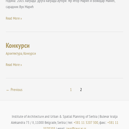
година: 2003. награда: друга награда аутори: мр Игор Марић и Божидар Манић,
сарадник Вук Марић
Read More »
Конкурси
Конкурси
Архитектура
,
Конкурси
Read More »
←
Previous
1
2
Institute of Architecture and Urban & Spatial Planning of Serbia | Bulevar kralja
Aleksandra 73 / II, 11000 Belgrade, Serbia | тел:
+381 11 3207 300
, факс:
+381 11
3370203
| email:
iaus@iaus.ac.rs