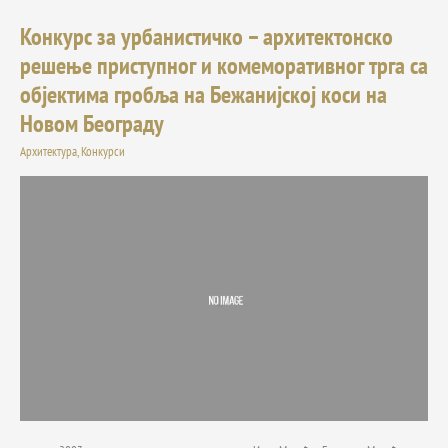
Конкурс за урбанистичко – архитектонско
Конкурс
за
решење приступног и комеморативног трга са
урбанистичко
објектима гробља на Бежанијској коси на
–
архитектонско
Новом Београду
решење
Архитектура
,
Конкурси
приступног
и
комеморативног
трга
са
објектима
гробља
на
Бежанијској
коси
на
Новом
Београду