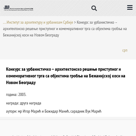
Пређи
на
садржај
. . . Институт за архитектуру и урбанизам Србије
>
Конкурс за урбанистичко –
архитектонско решење приступног и комеморативног трга са објектима гробља на
Бежанијској коси на Новом Београду
срп
Конкурс за урбанистичко – архитектонско решење приступног и
комеморативног трга са објектима гробља на Бежанијској коси на
Новом Београду
година: 2003.
награда: друга награда
аутори: мр Игор Марић и Божидар Манић, сарадник Вук Марић