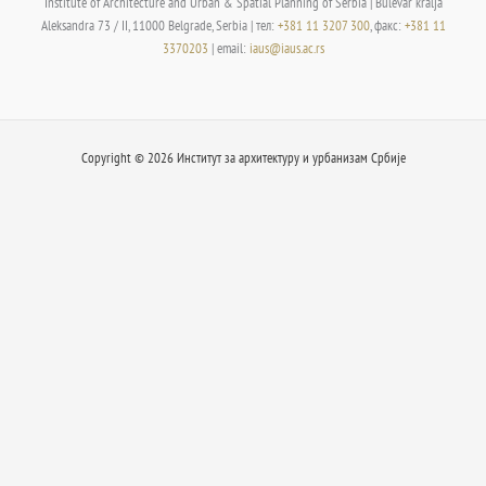
Institute of Architecture and Urban & Spatial Planning of Serbia | Bulevar kralja
Aleksandra 73 / II, 11000 Belgrade, Serbia | тел:
+381 11 3207 300
, факс:
+381 11
3370203
| email:
iaus@iaus.ac.rs
Copyright © 2026 Институт за архитектуру и урбанизам Србије