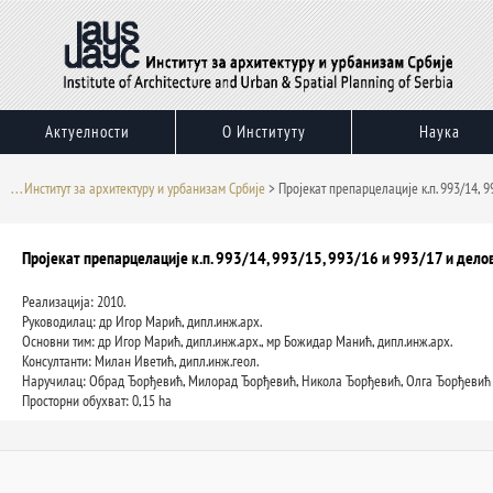
Пређи
на
садржај
Актуелности
О Институту
Наука
. . . Институт за архитектуру и урбанизам Србије
>
Пројекат препарцелације к.п. 993/14, 99
Пројекат препарцелације к.п. 993/14, 993/15, 993/16 и 993/17 и делов
Реализација: 2010.
Руководилац: др Игор Марић, дипл.инж.арх.
Основни тим: др Игор Марић, дипл.инж.арх., мр Божидар Манић, дипл.инж.арх.
Консултанти: Милан Иветић, дипл.инж.геол.
Наручилац: Обрад Ђорђевић, Милорад Ђорђевић, Никола Ђорђевић, Олга Ђорђевић 
Просторни обухват: 0,15 ha