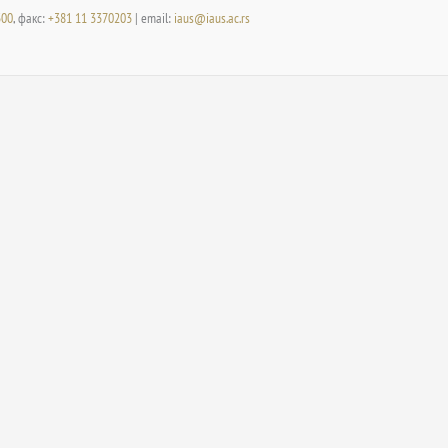
300
, факс:
+381 11 3370203
| email:
iaus@iaus.ac.rs