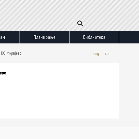
зам
Планирање
Библиотека
18 КО Миријево
eng
срп
јево